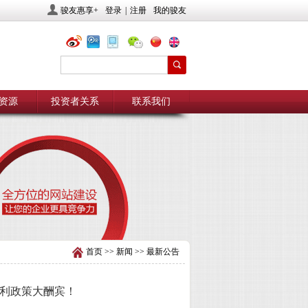
骏友惠享+
登录
|
注册
我的骏友
资源
投资者关系
联系我们
首页
>>
新闻
>>
最新公告
福利政策大酬宾！