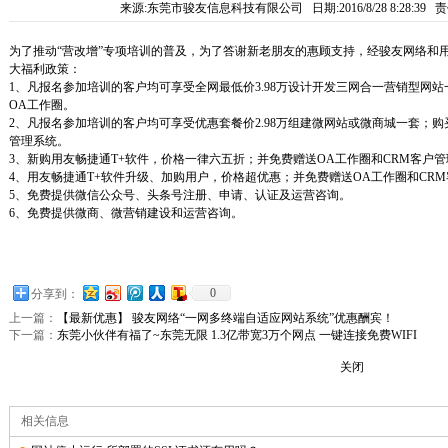
来源:东莞市骏友信息科技有限公司 日期:2016/8/28 8:28:39 责
为了推动“营改增”专项培训的普及，为了答谢新老朋友的惠顾支持，经骏友网络和
大福利政策：
1
、凡报名参加培训的客户均可享受全网最低价
3.98
万设计开发三网合一营销型网站
OA
工作圈。
2
、凡报名参加培训的客户均可享受优惠套餐价
2.98
万组建微网站或微商城一套；购
管理系统。
3
、新购用友畅捷通
T+
软件，价格一律六五折；并免费赠送
OA
工作圈和
CRM
客户管
4
、用友畅捷通
T+
软件升级、加购用户，价格超优惠；并免费赠送
OA
工作圈和
CRM
5
、免费提供微信公众号、头条号注册、申请、认证及运营咨询。
6
、免费提供微商、微营销建设和运营咨询。
0
分享到：
上一篇：
【最新优惠】 骏友网络“一网多终端自适应网站系统”优惠酬宾！
下一篇：
东莞小伙伴有福了~东莞无限 1.3亿带宽3万个网点 一键连接免费WIFI
关闭
相关信息