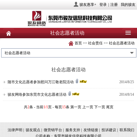
骏友惠享+
登录
|
注册
我的骏友
社会志愿者活动
首页
>>
社会责任
>>
社会志愿者活动
首页
关于骏友
新闻
社会志愿者活动
产品
业务服务
社会责任
社会志愿者活动
人力资源
投资者关系
联系我们
随市文化志愿者参加慰问万江敬老院活动
2014/8/25
骏友网络参加东莞市文化志愿者活动
2014/8/14
共
2
条 - 当前
1/1
页 - 每页
15
条 第一页 上一页 下一页 尾页
法律声明
|
骏友观点
|
微营销平台
|
服务支持
|
友情链接
|
投诉建议
|
联系我们
公司名称：东莞市骏友信息科技有限公司