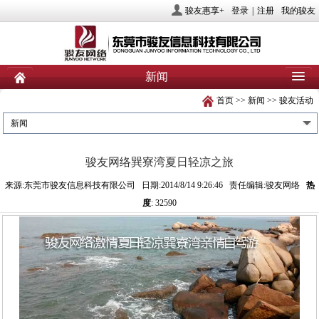
骏友惠享+
登录
|
注册
我的骏友
新闻
首页
>>
新闻
>>
骏友活动
首页
关于骏友
新闻
新闻
产品
业务服务
社会责任
骏友网络巽寮湾夏日轻凉之旅
人力资源
投资者关系
联系我们
来源:东莞市骏友信息科技有限公司 日期:2014/8/14 9:26:46 责任编辑:骏友网络
热
度
: 32590