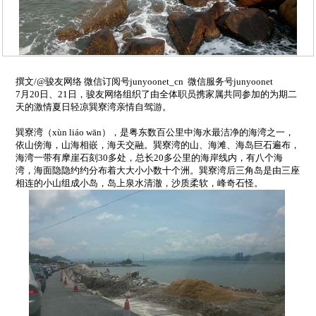
撰文
/
@
骏友网络
微信订阅号
junyoonet_cn
微信服务号
junyoonet
7
月
20
日、
21
日，骏友网络组织了由全体职员携家属共同参加的为期二
天的激情夏日轻凉巽寮湾亲情自驾游。
巽寮湾（
xùn liáo wān
），是粤东数百公里中海水最洁净的海湾之一，
依山傍海，山海相嵌，海天交融。巽寮湾的山、海滩、海岛巨石遍布，
海湾一带有摩崖石刻
30
多处，总长
20
多公里的海岸线内，有八个海
湾，海面隐隐约约分布着大大小小数十个洲。巽寮湾后三角岛是由三座
相连的小山组成小岛，岛上泉水清澈，沙质柔软，峰奇石怪。