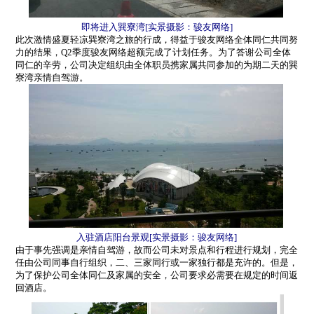
即将进入巽寮湾
[
实景摄影：骏友网络
]
此次激情盛夏轻凉巽寮湾之旅的行成，得益于骏友网络全体同仁共同努
力的结果，
Q2
季度骏友网络超额完成了计划任务。为了答谢公司全体
同仁的辛劳，公司决定组织由全体职员携家属共同参加的为期二天的巽
寮湾亲情自驾游。
入驻酒店阳台景观
[
实景摄影：骏友网络
]
由于事先强调是亲情自驾游，故而公司未对景点和行程进行规划，完全
任由公司同事自行组织，二、三家同行或一家独行都是充许的。但是，
为了保护公司全体同仁及家属的安全，公司要求必需要在规定的时间返
回酒店。