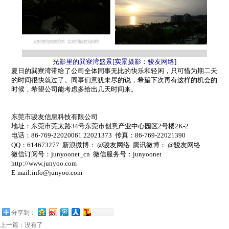
光影里的巽寮湾盛景
[
实景摄影：骏友网络
]
夏日的巽寮湾带给了公司全体同事无比的快乐和轻闲，只可惜为期二天
的时间很快就过了。同事们意犹未尽的说，希望下次再有这样的机会的
时候，希望公司能考虑多给出几天时间来。
东莞市骏友信息科技有限公司
地址：东莞市莞太路
34
号东莞市创意产业中心园区
2
号楼
2K-2
电话：
86-769-22020061 22021373
传真：
86-769-22021390
QQ
：
614673277
新浪微博：
@
骏友网络
腾讯微博：
@
骏友网络
微信订阅号：
junyoonet_cn
微信服务号：
junyoonet
http://www.junyoo.com
E-mail:info@junyoo.com
分享到：
上一篇：没有了