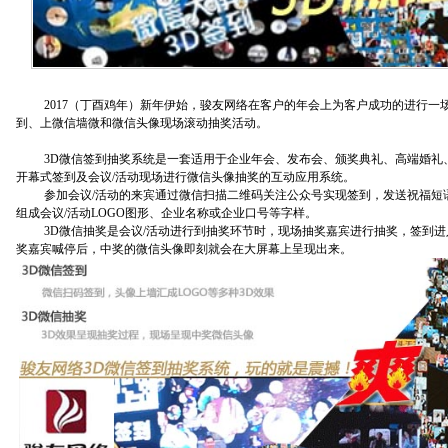
2017
（丁酉鸡年）新年伊始，骏友网络在客户的年会上为客户成功的进行一
到、上微信墙微和微信头像现场滚动抽奖活动。
3D
微信签到抽奖系统是一套适用于企业年会、发布会、颁奖典礼、高端婚礼
开幕式签到及会议
/
活动现场进行微信头像抽奖的互动应用系统。
参加会议
/
活动的来宾通过微信扫描二维码关注公众号实现签到，发送祝福短
组成会议
/
活动
LOGO
图形、企业名称或企业口号等字样。
3D
微信抽奖是会议
/
活动进行到抽奖环节时，现场抽奖嘉宾进行抽奖，签到进
奖嘉宾喊停后，中奖的微信头像即刻就会在大屏幕上呈现出来。