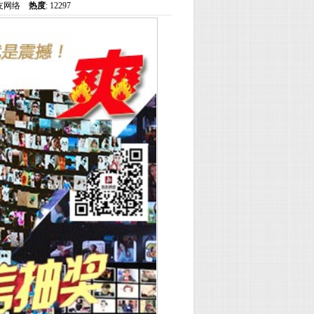
@骏友网络
热度
: 12297