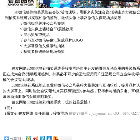
3D
微信签到抽奖系统在会议
/
活动现场，需要来宾关注会议
/
活动主办方微信
到抽奖系统可以实现如微信签到、微信头像上墙及微信头像现场抽奖等。
√
微信扫码关注公众号签到
√
微信头像上墙结合
3D
震撼效果
√
展示奖项或奖品
√
参与互动微信头像汇聚成品牌
LOGO
√
大屏幕微信头像滚动抽奖
√
获奖者扫码验证现场领奖
骏友网络
3D
微信签到抽奖系统是骏友网络自主开发的微信互动应用的升级版系
正在成为会议
/
活动现场签到、抽奖必不可少的互动应用而广泛适用公司企业学校
/
学
模的会议
/
活动现场。
3D
微信签到系统能让企业的微信公众号获得大量关注与互动粉丝，提升品牌认
的大屏幕上。同时能使会议
/
活动来宾获得强烈的参与感，获得参与感的乐趣。
3D
微
幕滚动抽出微信头像即刻颁奖。
骏友网络
3D
微信签到抽奖系统，玩的就是震撼！
（完）
（撰文
/@
骏友网络 责任编辑：骏友网络
微信订阅号：
junyoonet_cn QQ
：
614673277
分享到：