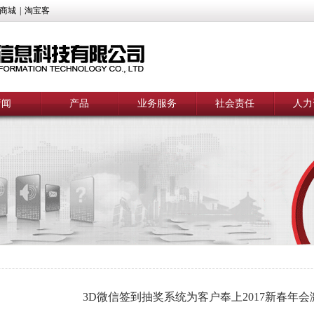
商城
|
淘宝客
新闻
产品
业务服务
社会责任
人力
3D微信签到抽奖系统为客户奉上2017新春年