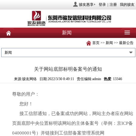
骏友惠享+
登录
|
注册
我的骏友
新闻
首页
>>
新闻
>>
最新公告
首页
关于骏友
新闻
新闻
产品
业务服务
社会责任
关于网站底部标明备案号的通知
人力资源
投资者关系
联系我们
来源:骏友网络 日期:2022/3/30 8:49:11 责任编辑:admin
热度
: 13346
​尊敬的用户：
您好！
接工信部通知，已备案成功的网站，网站主办者应在网站
页面底部中央位置标明该网站的主体备案号（举例：京ICP备
04000001号）并链接到工信部备案管理系统网