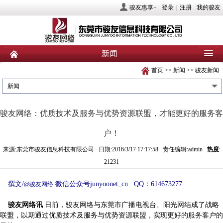
骏友惠享+
登录
|
注册
我的骏友
新闻
首页
>>
新闻
>>
骏友新闻
首页
关于骏友
新闻
新闻
产品
业务服务
社会责任
骏友网络：优质技术及服务与优势资源联盟，才能更好的服务客
人力资源
投资者关系
联系我们
户！
来源:东莞市骏友信息科技有限公司 日期:2016/3/17 17:17:58 责任编辑:admin
热度
:
21231
撰文
/
微信公众号
junyoonet_cn QQ
：
614673277
@骏友网络
骏友网络讯
日前，骏友网络与东莞市广播电视台、阳光网结成了战略
联盟，以期通过优质技术及服务与优势资源联盟，实现更好的服务客户的