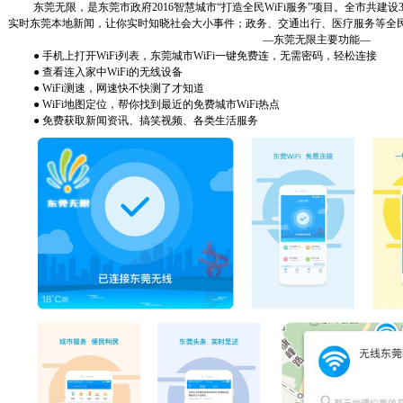
东莞无限，是东莞市政府
2016
智慧城市“打造全民
WiFi
服务”项目。全市共建设
实时东莞本地新闻，让你实时知晓社会大小事件；政务、交通出行、医疗服务等全
—东莞无限主要功能—
● 手机上打开
WiFi
列表，东莞城市
WiFi
一键免费连，无需密码，轻松连接
● 查看连入家中
WiFi
的无线设备
●
WiFi
测速，网速快不快测了才知道
●
WiFi
地图定位，帮你找到最近的免费城市
WiFi
热点
● 免费获取新闻资讯、搞笑视频、各类生活服务