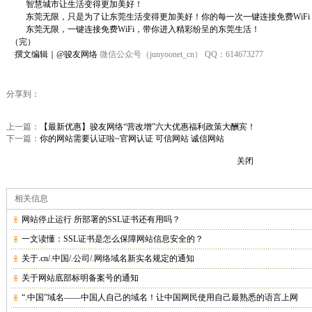
智慧城市让生活变得更加美好！
东莞无限，只是为了让东莞生活变得更加美好！你的每一次一键连接免费
WiFi
东莞无限，一键连接免费
WiFi
，带你进入精彩纷呈的东莞生活！
（完）
撰文编辑｜
@
骏友网络
微信公众号
（
junyoonet_cn
）
QQ
：
614673277
分享到：
上一篇：
【最新优惠】骏友网络“营改增”六大优惠福利政策大酬宾！
下一篇：
你的网站需要认证啦~官网认证 可信网站 诚信网站
关闭
相关信息
网站停止运行 所部署的SSL证书还有用吗？
一文读懂：SSL证书是怎么保障网站信息安全的？
关于.cn/.中国/.公司/.网络域名新实名规定的通知
关于网站底部标明备案号的通知
“.中国”域名——中国人自己的域名！让中国网民使用自己最熟悉的语言上网