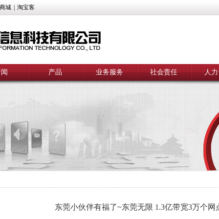
商城
|
淘宝客
新闻
产品
业务服务
社会责任
人力
东莞小伙伴有福了~东莞无限 1.3亿带宽3万个网点