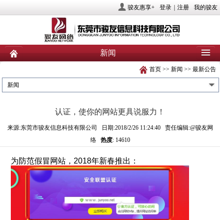
骏友惠享+
登录
|
注册
我的骏友
新闻
首页
>>
新闻
>>
最新公告
首页
关于骏友
新闻
新闻
产品
业务服务
社会责任
认证，使你的网站更具说服力！
人力资源
投资者关系
联系我们
来源:东莞市骏友信息科技有限公司 日期:2018/2/26 11:24:40 责任编辑:@骏友网
络
热度
: 14610
为防范假冒网站，
2018
年新春推出：