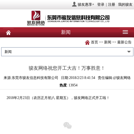
骏友惠享+
登录
|
注册
我的骏友
新闻
首页
>>
新闻
>>
最新公告
首页
关于骏友
新闻
新闻
产品
业务服务
社会责任
骏友网络祝您开工大吉！万事胜意！
人力资源
投资者关系
联系我们
来源:东莞市骏友信息科技有限公司 日期:2018/2/23 8:41:54 责任编辑:@骏友网络
热度
: 13954
2018
年
2
月
23
日（农历正月初八 星期五），骏友网络正式开工啦！